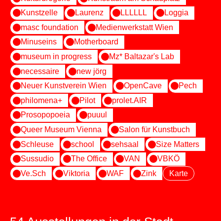
Kunstzelle
Laurenz
LLLLLL
Loggia
masc foundation
Medienwerkstatt Wien
Minuseins
Motherboard
museum in progress
Mz* Baltazar's Lab
necessaire
new jörg
Neuer Kunstverein Wien
OpenCave
Pech
philomena+
Pilot
prolet.AIR
Prosopopoeia
puuul
Queer Museum Vienna
Salon für Kunstbuch
Schleuse
school
sehsaal
Size Matters
Sussudio
The Office
VAN
VBKÖ
Ve.Sch
Viktoria
WAF
Zink
Karte