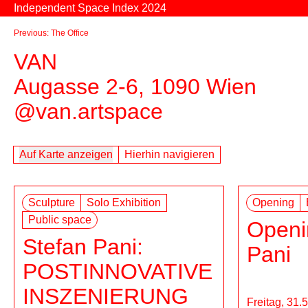
Zum Inhalt springen
Independent Space Index 2024
Previous: The Office
VAN
Augasse 2-6, 1090 Wien
@van.artspace
Auf Karte anzeigen
Hierhin navigieren
Sculpture
Solo Exhibition
Opening
Public space
Openi
Stefan Pani:
Pani
POSTINNOVATIVE
INSZENIERUNG
Freitag, 31.