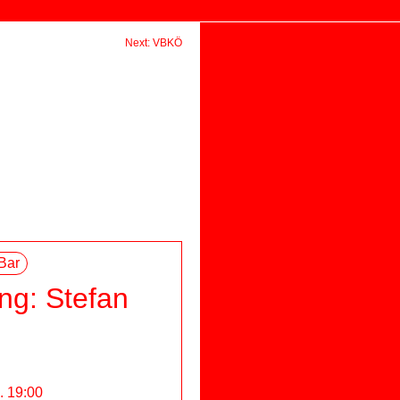
Next: VBKÖ
Bar
ng: Stefan
5. 19:00