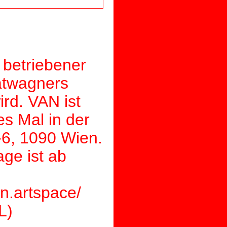
 betriebener
atwagners
ird. VAN ist
s Mal in der
6, 1090 Wien.
ge ist ab
n.artspace/
L)