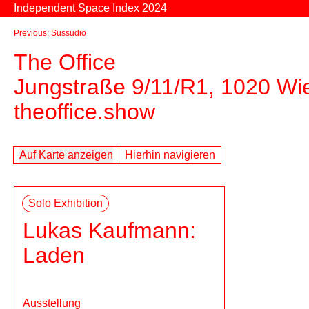
Zum Inhalt springen
Independent Space Index 2024
Previous: Sussudio
The Office
Jungstraße 9/11/R1, 1020 Wi
theoffice.show
Auf Karte anzeigen
Hierhin navigieren
Solo Exhibition
Lukas Kaufmann:
Laden
Ausstellung