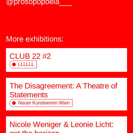
@prosopopoeia___
More exhibitions:
CLUB 22 #2
LLLLLL
The Disagreement: A Theatre of
Statements
Neuer Kunstverein Wien
Nicole Weniger & Leonie Licht: