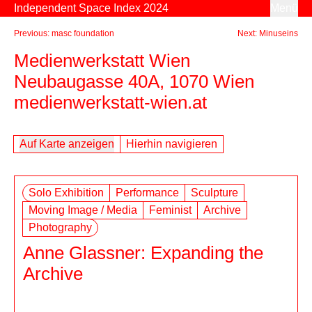
Zum Inhalt springen
Independent Space Index 2024
Menü
Previous: masc foundation
Next: Minuseins
Medienwerkstatt Wien
Neubaugasse 40A, 1070 Wien
medienwerkstatt-wien.at
Auf Karte anzeigen
Hierhin navigieren
necessaire
Solo Exhibition
Performance
Sculpture
Moving Image / Media
Feminist
Archive
Photography
Anne Glassner: Expanding the
Archive