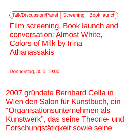
Talk/Discussion/Panel
Screening
Book launch
Film screening, Book launch and
conversation: Almost White,
Colors of Milk by Irina
Athanassakis
WAF
Donnerstag, 30.5. 19:00
Salon für Kunstbuch
2007 gründete Bernhard Cella in
Wien den Salon für Kunstbuch, ein
“Organisationsunternehmen als
Kunstwerk”, das seine Theorie- und
Forschungstätigkeit sowie seine