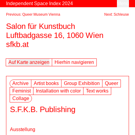
Zum Inhalt springen
Independent Space Index 2024
Menü
Previous: Queer Museum Vienna
Next: Schleuse
Salon für Kunstbuch
Luftbadgasse 16, 1060 Wien
sfkb.at
Auf Karte anzeigen
Hierhin navigieren
Archive
Artist books
Group Exhibition
Queer
Feminist
Installation with color
Text works
Collage
S.F.K.B. Publishing
Ausstellung