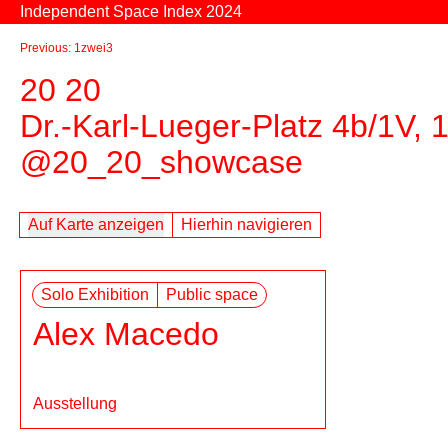
Zum Inhalt springen
Independent Space Index 2024
Previous: 1zwei3
20 20
Dr.-Karl-Lueger-Platz 4b/1V,
@20_20_showcase
Auf Karte anzeigen
Hierhin navigieren
Solo Exhibition
Public space
Alex Macedo
Ausstellung