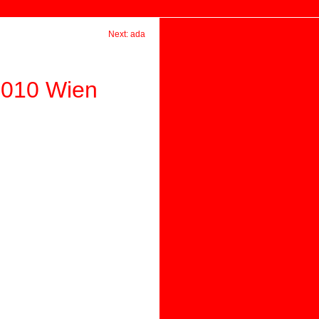
Next: ada
 1010 Wien