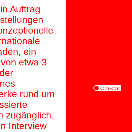
in Auftrag
stellungen
onzeptionelle
nationale
aden, ein
 von etwa 3
der
ines
gottrekorder
Werke rund um
ssierte
 zugänglich.
in Interview