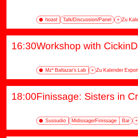
hoast
Talk/Discussion/Panel
+
Zu Kale
16:30
Workshop with CickinD
Mz* Baltazar's Lab
+
Zu Kalender Expor
18:00
Finissage: Sisters in C
Sussudio
Midissage/Finissage
Bar
+