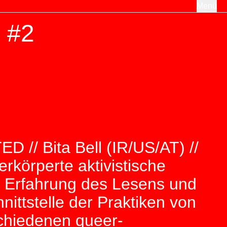
Menü
s #2
/ Bita Bell (IR/US/AT) //
erkörperte aktivistische
ue Erfahrung des Lesens und
ittstelle der Praktiken von
schiedenen queer-