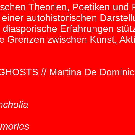
stischen Theorien, Poetiken und
 einer autohistorischen Darstell
 diasporische Erfahrungen stüt
die Grenzen zwischen Kunst, Akt
OSTS // Martina De Dominicis
ncholia
memories