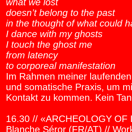
what we lost
doesn’t belong to the past
in the thought of what could 
I dance with my ghosts
I touch the ghost me
from latency
to corporeal manifestation
Im Rahmen meiner laufenden Fo
und somatische Praxis, um mi
Kontakt zu kommen. Kein Tanz
16.30 // «ARCHEOLOGY OF LOV
Blanche Séror (FR/AT) // Work