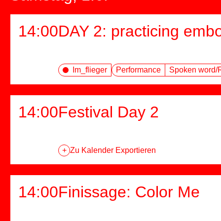
14:00
DAY 2: practicing emb
Im_flieger
Performance
Spoken word/
14:00
Festival Day 2
+
Zu Kalender Exportieren
14:00
Finissage: Color Me