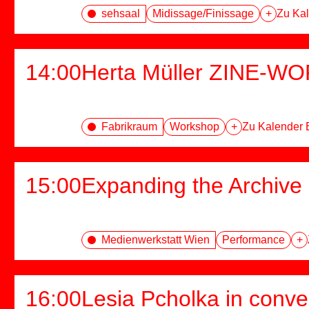
sehsaal
Midissage/Finissage
+
Zu Kal
14:00
Herta Müller ZINE-
Fabrikraum
Workshop
+
Zu Kalender 
15:00
Expanding the Archive
Medienwerkstatt Wien
Performance
+
16:00
Lesia Pcholka in conve