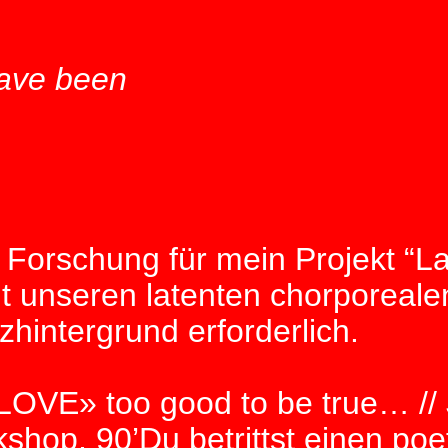
have been
rschung für mein Projekt “Late
t unseren latenten chorporealen
hintergrund erforderlich.
E» too good to be true… // J
shop, 90’Du betrittst einen po