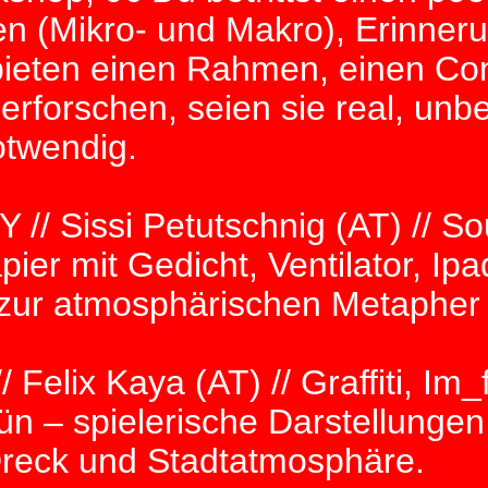
täten (Mikro- und Makro), Erinne
eten einen Rahmen, einen Cont
rforschen, seien sie real, unb
otwendig.
 // Sissi Petutschnig (AT) // S
ier mit Gedicht, Ventilator, Ipa
d zur atmosphärischen Metapher
// Felix Kaya (AT) // Graffiti, 
ün – spielerische Darstellunge
Dreck und Stadtatmosphäre.