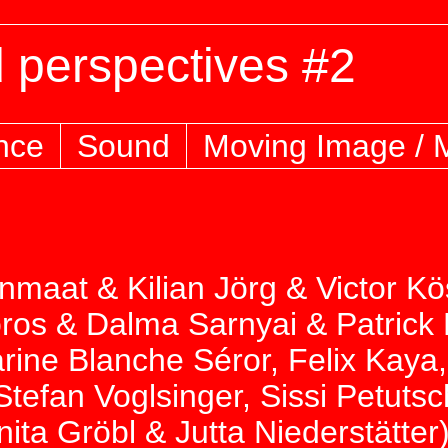
 perspectives #2
nce
Sound
Moving Image / 
nmaat & Kilian Jörg & Victor K
Boros & Dalma Sarnyai & Patrick
arine Blanche Séror, Felix Kaya
efan Voglsinger, Sissi Petutsc
ta Gröbl & Jutta Niederstätter