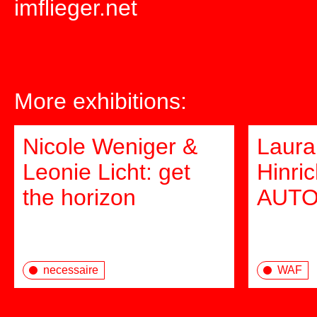
imflieger.net
More exhibitions:
Nicole Weniger &
Laura
Leonie Licht: get
Hinri
the horizon
AUT
necessaire
WAF