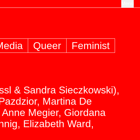
Menü
Media
Queer
Feminist
össl & Sandra Sieczkowski),
 Pazdzior, Martina De
, Anne Megier, Giordana
hnig, Elizabeth Ward,
)