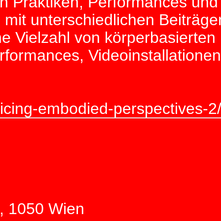
hen Praktiken, Performances und
n mit unterschiedlichen Beiträg
ine Vielzahl von körperbasierte
erformances, Videoinstallation
cticing-embodied-perspectives-2
, 1050 Wien