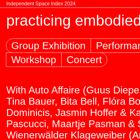
Zum Inhalt springen
Independent Space Index 2024
practicing embodied
Group Exhibition
Performa
Workshop
Concert
With Auto Affaire (Guus Diepe
Tina Bauer, Bita Bell, Flóra 
Dominicis, Jasmin Hoffer & K
Pascucci, Maartje Pasman & St
Wienerwälder Klageweiber (Ani