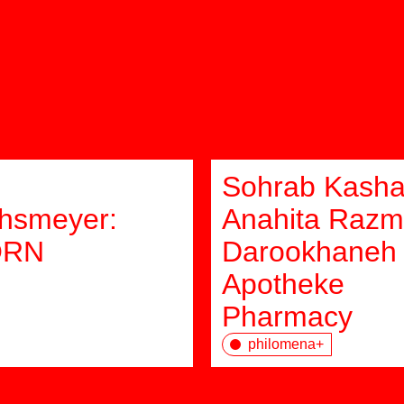
Sohrab Kasha
chsmeyer:
Anahita Razm
ORN
Darookhaneh
Apotheke
Pharmacy
philomena+